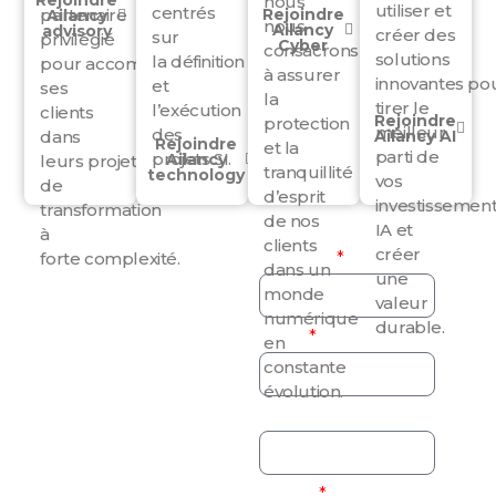
nous
utiliser et
centrés
partenaire
Rejoindre
Ailancy
nous
Ailancy
advisory
créer des
sur
privilégié
Cyber
consacrons
solutions
la
définition
pour
accompagner
à assurer
innovantes
po
et
ses
la
tirer le
l’exécution
clients
Rejoindre
protection
meilleur
des
dans
Ailancy AI
Rejoindre
et la
parti de
projets SI.
Ailancy
leurs
projets
tranquillité
technology
vos
de
d’esprit
investissemen
transformation
de nos
IA et
à
clients
créer
Contactez-
forte
complexité.
Prénom
dans un
une
monde
nous
valeur
numérique
durable.
Nom
en
Vous avez une
constante
question ?
évolution.
Envie de nous
Société
rencontrer ?
E-mail