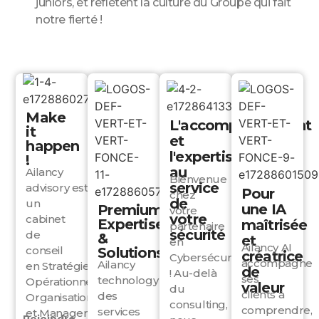
juniors, et reflètent la culture du Groupe qui fait
notre fierté !
Make
L'accompagnement
it
et
happen
l'expertise
!
au
Ailancy
Bienvenue
service
advisory
est
Pour
chez
de
un
une IA
Premium
votre
votre
cabinet
Expertises
maîtrisée
partenaire
sécurité
de
&
et
en
Ailancy AI
conseil
Solutions​
créatrice
Cybersécurité
accompagne
Ailancy
en
Stratégie
de
! Au-delà
ses
technology
offre
Opérationnelle,
valeur
du
clients à
des
Organisation
consulting,
comprendre,
services
et
Management,
Rejoindre